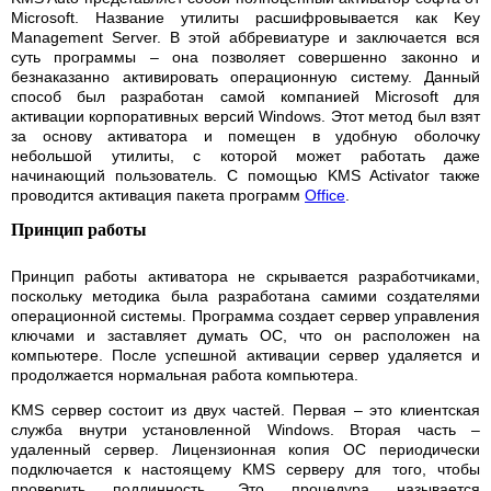
Microsoft. Название утилиты расшифровывается как Key
Management Server. В этой аббревиатуре и заключается вся
суть программы – она позволяет совершенно законно и
безнаказанно активировать операционную систему. Данный
способ был разработан самой компанией Microsoft для
активации корпоративных версий Windows. Этот метод был взят
за основу активатора и помещен в удобную оболочку
небольшой утилиты, с которой может работать даже
начинающий пользователь. С помощью KMS Activator также
проводится активация пакета программ
Office
.
Принцип работы
Принцип работы активатора не скрывается разработчиками,
поскольку методика была разработана самими создателями
операционной системы. Программа создает сервер управления
ключами и заставляет думать ОС, что он расположен на
компьютере. После успешной активации сервер удаляется и
продолжается нормальная работа компьютера.
KMS сервер состоит из двух частей. Первая – это клиентская
служба внутри установленной Windows. Вторая часть –
удаленный сервер. Лицензионная копия ОС периодически
подключается к настоящему KMS серверу для того, чтобы
проверить подлинность. Это процедура называется