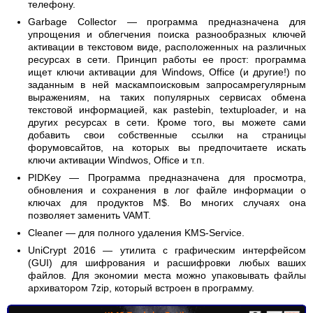
телефону.
Garbage Collector — программа предназначена для
упрощения и облегчения поиска разнообразных ключей
активации в текстовом виде, расположенных на различных
ресурсах в сети. Принцип работы ее прост: программа
ищет ключи активации для Windows, Office (и другие!) по
заданным в ней маскампоисковым запросамрегулярным
выражениям, на таких популярных сервисах обмена
текстовой информацией, как pastebin, textuploader, и на
других ресурсах в сети. Кроме того, вы можете сами
добавить свои собственные ссылки на страницы
форумовсайтов, на которых вы предпочитаете искать
ключи активации Windwos, Office и т.п.
PIDKey — Программа предназначена для просмотра,
обновления и сохранения в лог файле информации о
ключах для продуктов M$. Во многих случаях она
позволяет заменить VAMT.
Cleaner — для полного удаления KMS-Service.
UniCrypt 2016 — утилита с графическим интерфейсом
(GUI) для шифрования и расшифровки любых ваших
файлов. Для экономии места можно упаковывать файлы
архиватором 7zip, который встроен в программу.